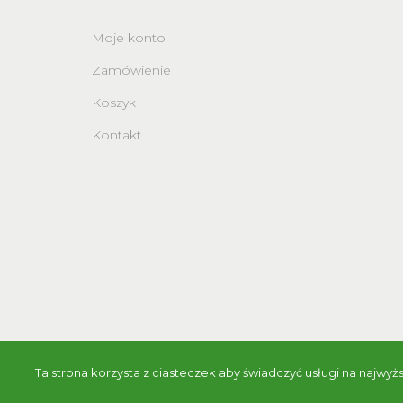
Moje konto
Zamówienie
Koszyk
Kontakt
Ta strona korzysta z ciasteczek aby świadczyć usługi na najwyż
© 2018 - 2026