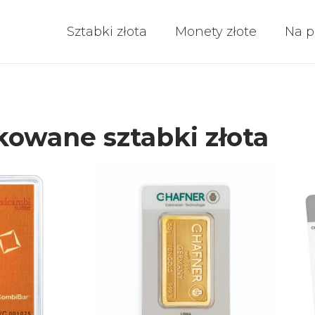
Sztabki złota
Monety złote
Na p
kowane sztabki złota