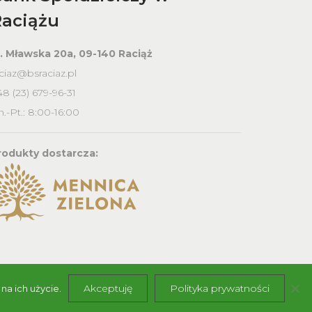
Raciążu
l. Mławska 20a, 09-140 Raciąż
ciaz@bsraciaz.pl
8 (23) 679-96-31
.-Pt.: 8:00-16:00
rodukty dostarcza:
Akceptuję
Polityka prywatności
na ich użycie.
Powered by
offIT!