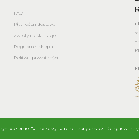
FAQ
u
Płatności i dostawa
ra
Zwroty i reklamacje
+4
Regulamin sklepu
Pn
Polityka prywatności
P
szym poziomie. Dalsze korzystanie ze strony oznacza, że zgadzasz się 
 Bank Spółdzielczy w Raciążu - Wszelkie prawa zastrzeżone | 