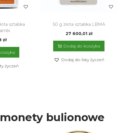
łota sztabka
50 g złota sztabka LBMA
ambi
27 600,01
zł
78
zł
Dodaj do koszyka
koszyka
Dodaj do listy życzeń
sty życzeń
 monety bulionowe