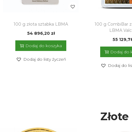
100 g złota sztabka LBMA
100 g CombiBar z
LBMA Valc
54 896,20
zł
55 129,
Dodaj do koszyka
Dodaj do 
Dodaj do listy życzeń
Dodaj do li
Złote