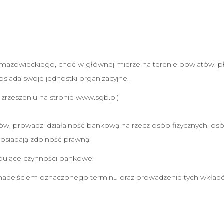
 mazowieckiego, choć w głównej mierze na terenie powiatów: 
siada swoje jednostki organizacyjne.
 zrzeszeniu na stronie www.sgb.pl)
nków, prowadzi działalność bankową na rzecz osób fizycznych, o
posiadają zdolność prawną.
ępujące czynności bankowe:
 nadejściem oznaczonego terminu oraz prowadzenie tych wkład