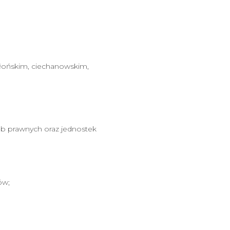
płońskim, ciechanowskim,
sób prawnych oraz jednostek
ów;