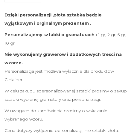
c
j
Dzięki personalizacji ,złota sztabka będzie
a
wyjątkowym i orginalnym prezentem .
s
z
Personalizujemy sztabki o gramaturach :
1 gr, 2 gr, 5 gr,
t
10 gr
a
Nie wykonujemy grawerów i dodatkowych treści na
b
wzorze.
k
Personalizacja jest możliwa wyłacznie dla produktów
i
C.Hafner.
z
W celu zakupu spersonalizowanej sztabki prosimy o zakup
ł
sztabki wybranej gramatury oraz personalizacji.
o
t
W uwagach do zamówienia prosimy o wskazanie
a
wybranego wzoru.
n
Cena dotyczy wyłącznie personalizacji, nie sztabki złota.