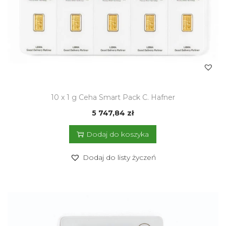
,
ś
l
u
b
,
u
10 x 1 g Ceha Smart Pack C. Hafner
r
5 747,84
zł
o
d
Dodaj do koszyka
z
i
Dodaj do listy życzeń
n
y