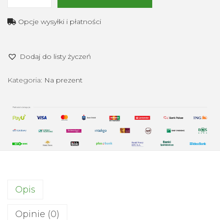
i
l
Opcje wysyłki i płatności
o
ś
Dodaj do listy życzeń
ć
P
Kategoria:
Na prezent
e
r
s
o
n
a
l
i
Opis
z
a
Opinie (0)