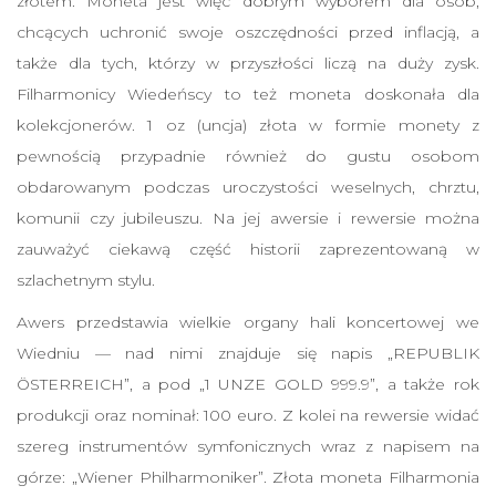
złotem. Moneta jest więc dobrym wyborem dla osób,
G
chcących uchronić swoje oszczędności przed inflacją, a
o
także dla tych, którzy w przyszłości liczą na duży zysk.
l
Filharmonicy Wiedeńscy to też moneta doskonała dla
d
kolekcjonerów. 1 oz (uncja) złota w formie monety z
M
pewnością przypadnie również do gustu osobom
ü
obdarowanym podczas uroczystości weselnych, chrztu,
n
komunii czy jubileuszu. Na jej awersie i rewersie można
z
zauważyć ciekawą część historii zaprezentowaną w
e
szlachetnym stylu.
Ö
s
Awers przedstawia wielkie organy hali koncertowej we
t
Wiedniu — nad nimi znajduje się napis „REPUBLIK
e
ÖSTERREICH”, a pod „1 UNZE GOLD 999.9”, a także rok
r
produkcji oraz nominał: 100 euro. Z kolei na rewersie widać
r
szereg instrumentów symfonicznych wraz z napisem na
e
górze: „Wiener Philharmoniker”. Złota moneta Filharmonia