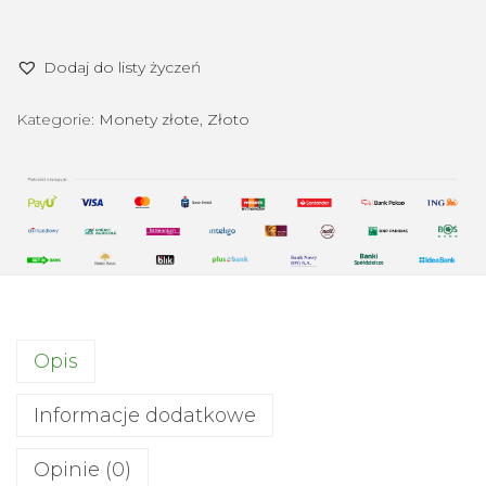
o
ś
Dodaj do listy życzeń
ć
W
Kategorie:
Monety złote
,
Złoto
i
e
d
e
ń
s
c
y
Opis
F
i
Informacje dodatkowe
l
h
Opinie (0)