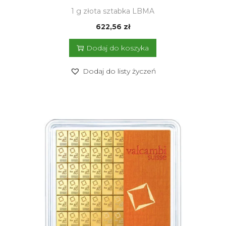
1 g złota sztabka LBMA
622,56
zł
Dodaj do koszyka
Dodaj do listy życzeń