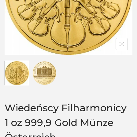
n
Wiedeńscy Filharmonicy
1 oz 999,9 Gold Münze