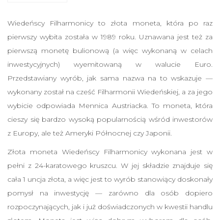
a
r
Wiedeńscy Filharmonicy to złota moneta, która po raz
m
pierwszy wybita została w 1989 roku. Uznawana jest też za
o
pierwszą monetę bulionową (a więc wykonaną w celach
n
inwestycyjnych) wyemitowaną w walucie Euro.
i
Przedstawiany wyrób, jak sama nazwa na to wskazuje —
c
wykonany został na cześć Filharmonii Wiedeńskiej, a za jego
y
wybicie odpowiada Mennica Austriacka. To moneta, która
1
cieszy się bardzo wysoką popularnością wśród inwestorów
o
z Europy, ale też Ameryki Północnej czy Japonii.
z
Złota moneta Wiedeńscy Filharmonicy wykonana jest w
9
pełni z 24-karatowego kruszcu. W jej składzie znajduje się
9
cała 1 uncja złota, a więc jest to wyrób stanowiący doskonały
9
pomysł na inwestycję — zarówno dla osób dopiero
,
rozpoczynających, jak i już doświadczonych w kwestii handlu
9