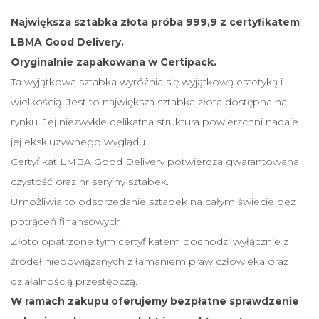
t
Największa sztabka złota próba 999,9 z certyfikatem
a
LBMA Good Delivery.
b
Oryginalnie zapakowana w Certipack.
k
Ta wyjątkowa sztabka wyróżnia się wyjątkową estetyką i …
a
wielkością. Jest to największa sztabka złota dostępna na
L
rynku. Jej niezwykle delikatna struktura powierzchni nadaje
B
jej ekskluzywnego wyglądu.
M
Certyfikat LMBA Good Delivery potwierdza gwarantowana
A
czystość oraz nr seryjny sztabek.
Umożliwia to odsprzedanie sztabek na całym świecie bez
potrąceń finansowych.
Złoto opatrzone tym certyfikatem pochodzi wyłącznie z
źródeł niepowiązanych z łamaniem praw człowieka oraz
działalnością przestępczą.
W ramach zakupu oferujemy bezpłatne sprawdzenie