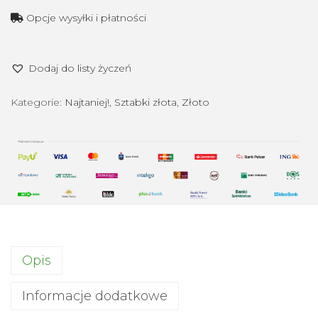
l
Opcje wysyłki i płatności
o
ś
Dodaj do listy życzeń
ć
1
Kategorie:
Najtaniej!
,
Sztabki złota
,
Złoto
0
0
0
g
z
ł
o
t
Opis
a
s
Informacje dodatkowe
z