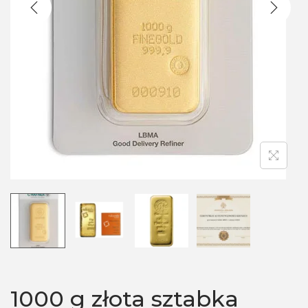
n
1000 g złota sztabka